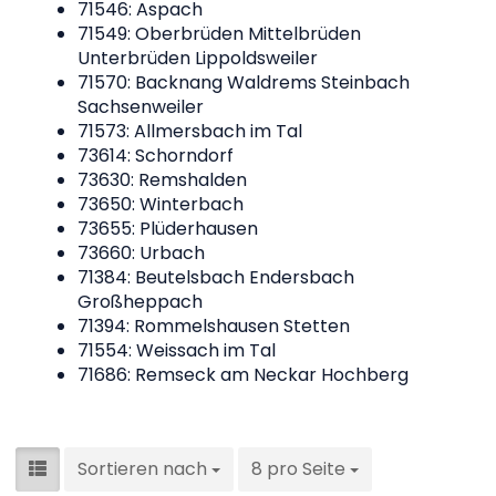
71546: Aspach
71549: Oberbrüden Mittelbrüden
Unterbrüden Lippoldsweiler
71570: Backnang Waldrems Steinbach
Sachsenweiler
71573: Allmersbach im Tal
73614: Schorndorf
73630: Remshalden
73650: Winterbach
73655: Plüderhausen
73660: Urbach
71384: Beutelsbach Endersbach
Großheppach
71394: Rommelshausen Stetten
71554: Weissach im Tal
71686: Remseck am Neckar Hochberg
Sortieren nach
8 pro Seite