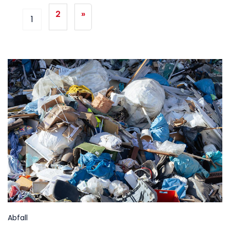
2
»
1
Abfall